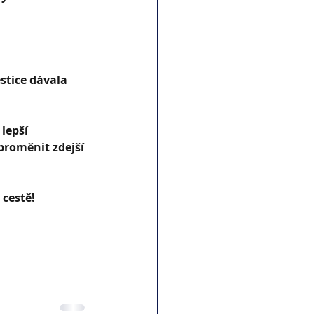
stice dávala 
lepší 
roměnit zdejší 
 cestě!