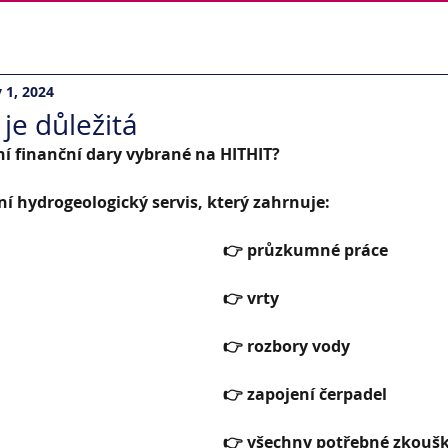
hopy
|
Reference
|
Blog
|
Kontakt
 1, 2024
je důležitá
í finanční dary vybrané na HITHIT?
 hydrogeologický servis, který zahrnuje:
👉 průzkumné práce
👉 vrty
👉 rozbory vody
👉 zapojení čerpadel
👉 všechny potřebné zkouš