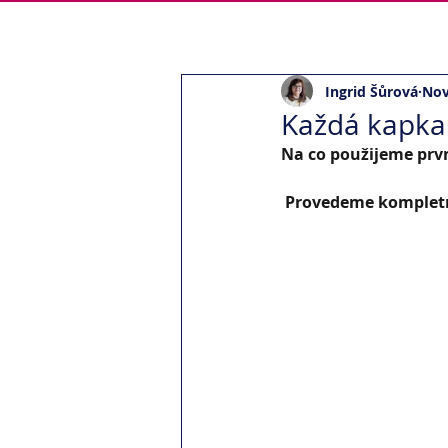
Konzultace
|
Projekty
|
Works
Ingrid Šůrová
Nov
Každá kapka 
Na co použijeme prvn
Provedeme kompletní