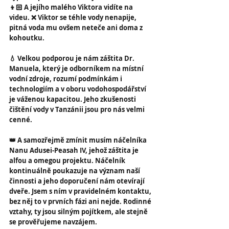
👦🏻 A jejího malého Viktora vidíte na 
videu. ❌ Viktor se téhle vody nenapije, 
pitná voda mu ovšem neteče ani doma z 
kohoutku.
💧 Velkou podporou je nám záštita Dr. 
Manuela, který je odborníkem na místní 
vodní zdroje, rozumí podmínkám i 
technologiím a v oboru vodohospodářství 
je váženou kapacitou. Jeho zkušenosti 
čištění vody v Tanzánii jsou pro nás velmi 
cenné.
👑 A samozřejmě zmínit musím náčelníka 
Nanu Adusei-Peasah IV, jehož záštita je 
alfou a omegou projektu. Náčelník 
kontinuálně poukazuje na význam naší 
činnosti a jeho doporučení nám otevírají 
dveře. Jsem s ním v pravidelném kontaktu, 
bez něj to v prvních fázi ani nejde. Rodinné 
vztahy, ty jsou silným pojítkem, ale stejně 
se prověřujeme navzájem.