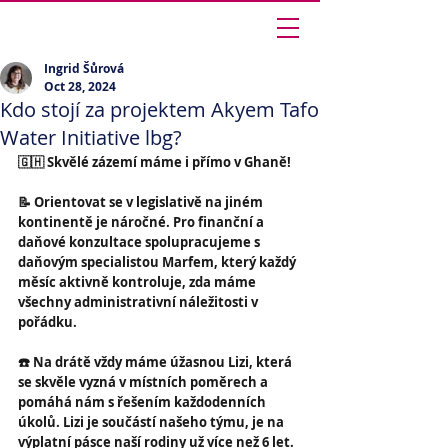
Ingrid Šůrová
Ingrid Šůrová
Oct 28, 2024
Kdo stojí za projektem Akyem Tafo
Water Initiative lbg?
🇬🇭 Skvělé zázemí máme i přímo v Ghaně!
📝 Orientovat se v legislativě na jiném 
kontinentě je náročné. Pro finanční a 
daňové konzultace spolupracujeme s 
daňovým specialistou Marfem, který každý 
měsíc aktivně kontroluje, zda máme 
všechny administrativní náležitosti v 
pořádku.
☎️ Na drátě vždy máme úžasnou Lizi, která 
se skvěle vyzná v místních poměrech a 
pomáhá nám s řešením každodenních 
úkolů. Lizi je součástí našeho týmu, je na 
výplatní pásce naší rodiny už více než 6 let.  