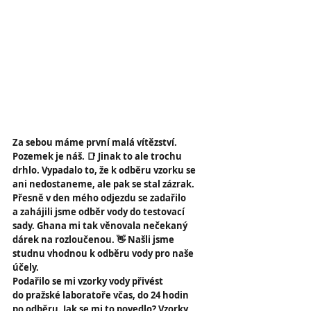
Za sebou máme první malá vítězství. 
Pozemek je náš. 📑 Jinak to ale trochu 
drhlo. Vypadalo to, že k odběru vzorku se 
ani nedostaneme, ale pak se stal zázrak. 
Přesně v den mého odjezdu se zadařilo 
a zahájili jsme odběr vody do testovací 
sady. Ghana mi tak věnovala nečekaný 
dárek na rozloučenou. 👋 Našli jsme 
studnu vhodnou k odběru vody pro naše 
účely.
Podařilo se mi vzorky vody přivést 
do pražské laboratoře včas, do 24 hodin 
po odběru. Jak se mi to povedlo? Vzorky 