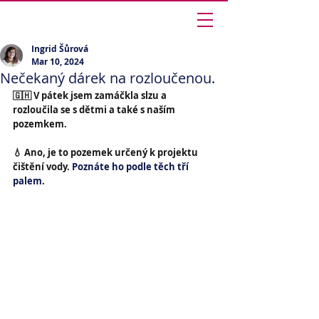
Ingrid Šůrová
Ingrid Šůrová
Mar 10, 2024
Nečekaný dárek na rozloučenou.
🇬🇭 V pátek jsem zamáčkla slzu a 
rozloučila se s dětmi a také s naším 
pozemkem. 
💧 Ano, je to pozemek určený k projektu 
čištění vody. 
Poznáte ho podle těch tří 
palem.