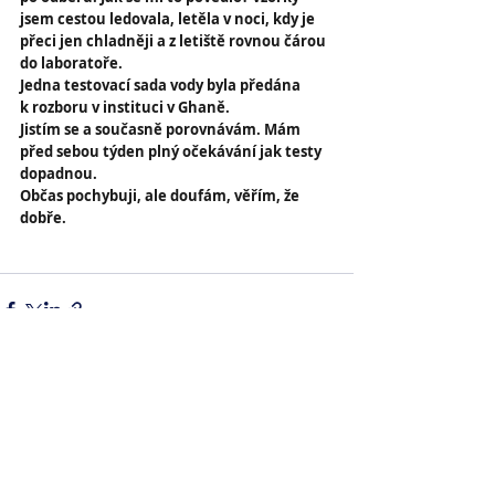
jsem cestou ledovala, letěla v noci, kdy je 
přeci jen chladněji a z letiště rovnou čárou 
do laboratoře. 
Jedna testovací sada vody byla předána 
k rozboru v instituci v Ghaně. 
Jistím se a současně porovnávám. Mám 
před sebou týden plný očekávání jak testy 
dopadnou. 
Občas pochybuji, ale doufám, věřím, že 
dobře.
Comments