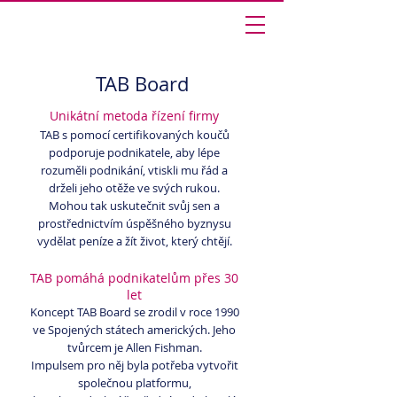
Ingrid Šůrová
TAB Board
Unikátní metoda řízení firmy
TAB s pomocí certifikovaných koučů
podporuje podnikatele, aby lépe
rozuměli podnikání, vtiskli mu řád a
drželi jeho otěže ve svých rukou.
Mohou tak uskutečnit svůj sen a
prostřednictvím úspěšného byznysu
vydělat peníze a žít život, který chtějí.
TAB pomáhá podnikatelům přes 30
let
Koncept TAB Board se zrodil v roce 1990
ve Spojených státech amerických. Jeho
tvůrcem je Allen Fishman.
Impulsem pro něj byla potřeba vytvořit
společnou platformu,