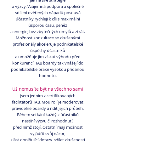
jak na své strategie
a výzvy. Vzájemná podpora a společné
sdílení ověřených nápadů posouvá
účastníky rychleji k cíli s maximální
úsporou času, peněz
a energie, bez zbytečných omylů a ztrát.
Možnost konzultace se zkušenými
profesionály akceleruje podnikatelské
úspěchy účastníků
a umožňuje jim získat výhodu před
konkurencí. TAB boardy tak vnášejí do
podnikatelské praxe vysokou přidanou
hodnotu.
Už nemusíte být na všechno sami
Jsem jedním z certifikovaných
facilitátorů TAB. Mou rolí je moderovat
pravidelné boardy a řídit jejich průběh.
Během setkání každý z účastníků
nastíní výzvu či rozhodnutí,
před nímž stojí. Ostatní mají možnost
vyjádřit svůj názor,
klást doplňující dotazy, sdílet zkušenosti