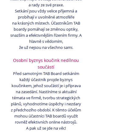
a rady ze své praxe.
Setkání jsou vždy velice příjemná a
probíhají v uvolněné atmosféře
na krásných místech. Účastníkům TAB
boardy pomáhají se změnou optiky,
snazším a efektivnějším řízením firmy. A
hlavně s vědomím,
že už nejsou na všechno sami.
Osobní byznys koučink nedílnou
součástí
Před samotným TAB Board setkáním
každý účastník projde byznys
koučinkem, jehož součástí je i příprava
na zasedání. Nastíníme si aktuální
témata ve firmě, tvorbu strategických
plánů, vyhodnotíme úspěchy i nezdary
z předchozího období. K těmto účelům
mohou účastníci TAB boardů využít
rovněž efektivních online nástrojů.
A pak už se jde na věc!