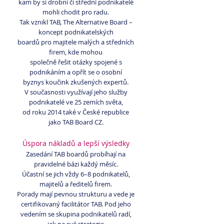
kam by si drobní či střední podnikatelé
mohli chodit pro radu.
Tak vznikl TAB, The Alternative Board –
koncept podnikatelských
boardů pro majitele malých a středních
firem, kde mohou
společně řešit otázky spojené s
podnikáním a opřít se o osobní
byznys koučink zkušených expertů.
V současnosti využívají jeho služby
podnikatelé ve 25 zemích světa,
od roku 2014 také v České republice
jako TAB Board CZ.
Úspora nákladů a lepší výsledky
Zasedání TAB boardů probíhají na
pravidelné bázi každý měsíc.
Účastní se jich vždy 6–8 podnikatelů,
majitelů a ředitelů firem.
Porady mají pevnou strukturu a vede je
certifikovaný facilitátor TAB. Pod jeho
vedením se skupina podnikatelů radí,